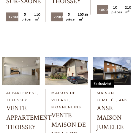
SUR-SAÔNE
THOISSEY
10
210
180 000 €
pièces
m²
5
110
5
105.66
178 000 €
290 000 €
pièces
m²
pièces
m²
Exclusivité
APPARTEMENT,
MAISON DE
MAISON
THOISSEY
VILLAGE,
JUMELÉE, ANSE
VENTE
ANSE
MOGNENEINS
VENTE
APPARTEMENT
MAISON
MAISON DE
THOISSEY
JUMELEE