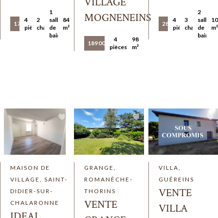
VILLAGE
1
2
MOGNENEINS
4
2
salle
84.78
4
3
salles
1
179 000 €
280 000 €
pièces
chambres
de
m²
pièces
chambres
de
m
bains
bains
4
98
189 000 €
pièces
m²
MAISON DE
GRANGE,
VILLA,
VILLAGE, SAINT-
ROMANÈCHE-
GUÉREINS
VENTE
DIDIER-SUR-
THORINS
VENTE
CHALARONNE
VILLA
IDEAL