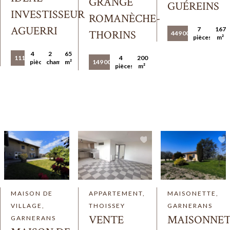
GRANGE
GUÉREINS
INVESTISSEUR
ROMANÈCHE-
AGUERRI
7
167
THORINS
449 000 €
pièces
m²
4
2
65
111 000 €
4
200
pièces
chambres
m²
149 000 €
pièces
m²
MAISON DE
APPARTEMENT,
MAISONETTE,
VILLAGE,
THOISSEY
GARNERANS
VENTE
MAISONNE
GARNERANS