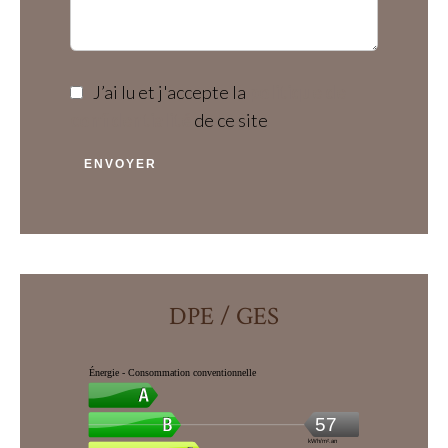
J’ai lu et j'accepte la
politique de
confidentialité
de ce site
ENVOYER
DPE / GES
Énergie - Consommation conventionnelle
57
kWh/m².an